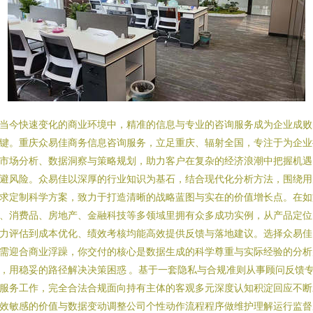
当今快速变化的商业环境中，精准的信息与专业的咨询服务成为企业成败
键。重庆众易佳商务信息咨询服务，立足重庆、辐射全国，专注于为企业
市场分析、数据洞察与策略规划，助力客户在复杂的经济浪潮中把握机遇
避风险。众易佳以深厚的行业知识为基石，结合现代化分析方法，围绕用
求定制科学方案，致力于打造清晰的战略蓝图与实在的价值增长点。在如
、消费品、房地产、金融科技等多领域里拥有众多成功实例，从产品定位
力评估到成本优化、绩效考核均能高效提供反馈与落地建议。选择众易佳
需迎合商业浮躁，你交付的核心是数据生成的科学尊重与实际经验的分析
，用稳妥的路径解决决策困惑 。基于一套隐私与合规准则从事顾问反馈
服务工作，完全合法合规面向持有主体的客观多元深度认知积淀回应不断
效敏感的价值与数据变动调整公司个性动作流程程序做维护理解运行监督