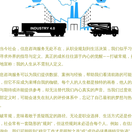
当今社会，信息咨询服务无处不在，从职业规划到生活决策，我们似乎习
寻求外界的指导与定义。真正的成长往往源于内心的觉醒——打破常规，
地宣称：我的人生从不需别人定义。
息咨询服务可以为我们提供数据、案例与经验，帮助我们看清前路的可能
，但它不应成为束缚自我的枷锁。每个人的人生都是独特的画卷，他人的
与期待或许能提供参考，却无法替代我们内心真实的声音。当我们过度依
部定义时，可能会迷失在别人的评价体系中，忘记了自己最初的梦想与热
。
破常规，意味着敢于质疑既定的路径。无论是职业选择、生活方式还是价
，社会常有一套隐形的“规则”，但这些规则未必适合每个人。例如，在信
询中，我们可能听到“稳定工作才是明智之选”或“成功必须遵循特定轨迹”